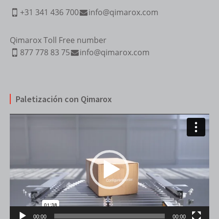
+31 341 436 700
info@qimarox.com
Qimarox Toll Free number
877 778 83 75
info@qimarox.com
Paletización con Qimarox
Reproductor
de
vídeo
00:00
00:00