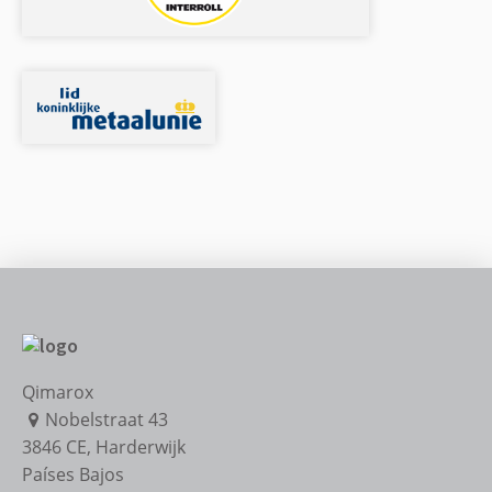
Qimarox
Nobelstraat 43
3846 CE
,
Harderwijk
Países Bajos