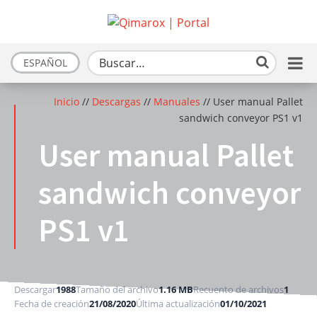
ESPAÑOL
Inicio
//
Descargas
//
Manuales
//
User manual Pallet
sandwich conveyor PS1 v1
User manual Pallet
sandwich conveyor
PS1 v1
Descargar
1988
Tamaño del archivo
1.16 MB
Recuento de archivos
1
Fecha de creación
21/08/2020
Última actualización
01/10/2021