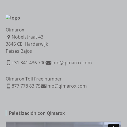
Qimarox
Nobelstraat 43
3846 CE
,
Harderwijk
Países Bajos
+31 341 436 700
info@qimarox.com
Qimarox Toll Free number
877 778 83 75
info@qimarox.com
Paletización con Qimarox
Reproductor