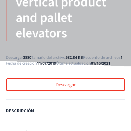
vertical product
and pallet
elevators
Descargar
3880
Tamaño del archivo
582.84 KB
Recuento de archivos
1
Fecha de creación
11/07/2019
Última actualización
01/10/2021
Descargar
DESCRIPCIÓN