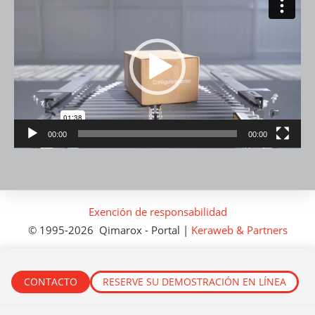
de
vídeo
00:00
00:00
Exención de responsabilidad
©
1995
-2026
Qimarox
-
Portal
|
Keraweb & Partners
CONTACTO
RESERVE SU DEMOSTRACIÓN EN LÍNEA