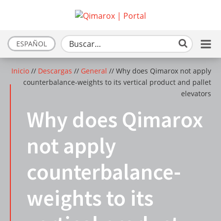
ESPAÑOL
Inicio
//
Descargas
//
General
//
Why does Qimarox not apply
counterbalance-weights to its vertical product and pallet
elevators
Why does Qimarox
not apply
counterbalance-
weights to its