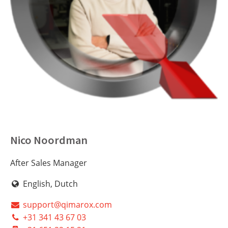
Nico Noordman
After Sales Manager
English, Dutch
support@qimarox.com
+31 341 43 67 03