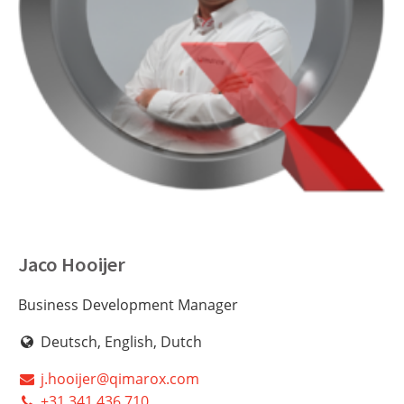
Jaco Hooijer
Business Development Manager
Deutsch, English, Dutch
j.hooijer@qimarox.com
+31 341 436 710