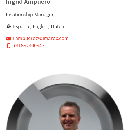
Ingrid Ampuero
Relationship Manager
Español, English, Dutch
i.ampuero@qimarox.com
+31657300547