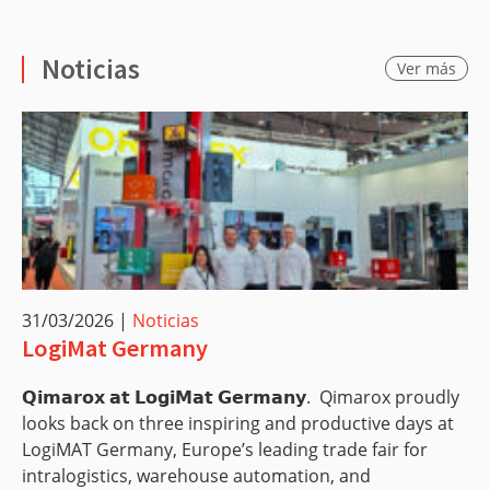
Noticias
Ver más
31/03/2026
|
Noticias
LogiMat Germany
𝗤𝗶𝗺𝗮𝗿𝗼𝘅 𝗮𝘁 𝗟𝗼𝗴𝗶𝗠𝗮𝘁 𝗚𝗲𝗿𝗺𝗮𝗻𝘆. Qimarox proudly
looks back on three inspiring and productive days at
LogiMAT Germany, Europe’s leading trade fair for
intralogistics, warehouse automation, and