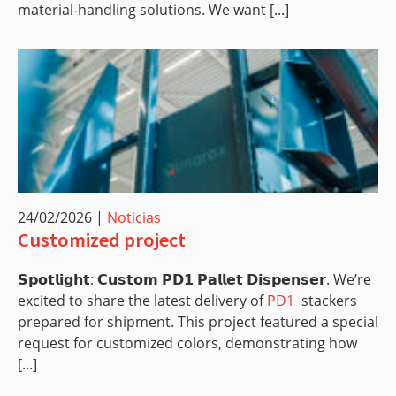
material‑handling solutions. We want [...]
24/02/2026
|
Noticias
Customized project
𝗦𝗽𝗼𝘁𝗹𝗶𝗴𝗵𝘁: 𝗖𝘂𝘀𝘁𝗼𝗺 𝗣𝗗𝟭 𝗣𝗮𝗹𝗹𝗲𝘁 𝗗𝗶𝘀𝗽𝗲𝗻𝘀𝗲𝗿. We’re
excited to share the latest delivery of
PD1
stackers
prepared for shipment. This project featured a special
request for customized colors, demonstrating how
[...]