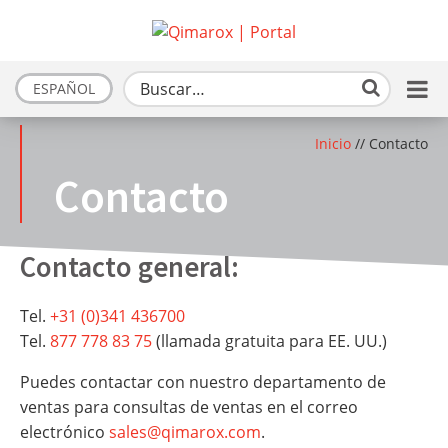
ESPAÑOL
Inicio
//
Contacto
Contacto
Contacto general:
Tel.
+31 (0)341 436700
Tel.
877 778 83 75
(llamada gratuita para EE. UU.)
Puedes contactar con nuestro departamento de
ventas para consultas de ventas en el correo
electrónico
sales@qimarox.com
.